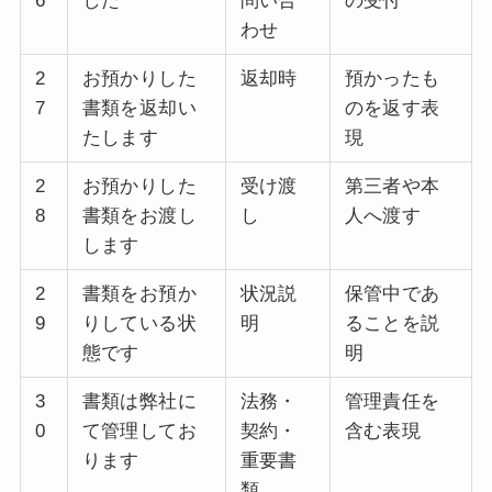
6
した
問い合
の受付
わせ
2
お預かりした
返却時
預かったも
7
書類を返却い
のを返す表
たします
現
2
お預かりした
受け渡
第三者や本
8
書類をお渡し
し
人へ渡す
します
2
書類をお預か
状況説
保管中であ
9
りしている状
明
ることを説
態です
明
3
書類は弊社に
法務・
管理責任を
0
て管理してお
契約・
含む表現
ります
重要書
類