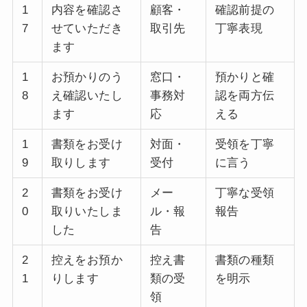
1
内容を確認さ
顧客・
確認前提の
7
せていただき
取引先
丁寧表現
ます
1
お預かりのう
窓口・
預かりと確
8
え確認いたし
事務対
認を両方伝
ます
応
える
1
書類をお受け
対面・
受領を丁寧
9
取りします
受付
に言う
2
書類をお受け
メー
丁寧な受領
0
取りいたしま
ル・報
報告
した
告
2
控えをお預か
控え書
書類の種類
1
りします
類の受
を明示
領