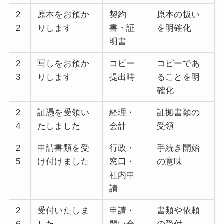
2
原本をお預か
契約
原本の扱い
2
りします
書・証
を明確化
明書
2
写しをお預か
コピー
コピーであ
3
りします
提出時
ることを明
確化
2
証憑を受領い
経理・
証拠書類の
4
たしました
会計
受領
2
申請書類を受
行政・
手続き開始
5
け付けました
窓口・
の意味
社内申
請
2
受付いたしま
申請・
書類や依頼