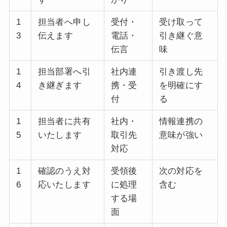
1
担当者へ申し
受付・
受け取って
3
伝えます
電話・
引き継ぐ意
伝言
味
1
担当部署へ引
社内連
引き渡し先
4
き継ぎます
携・受
を明確にす
付
る
1
担当者に共有
社内・
情報連携の
5
いたします
取引先
意味が強い
対応
1
確認のうえ対
受領後
次の対応を
6
応いたします
に処理
含む
する場
面