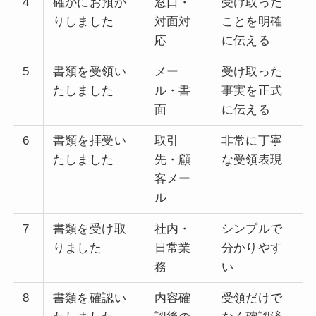
4
確かにお預か
窓口・
受け取った
りしました
対面対
ことを明確
応
に伝える
5
書類を受領い
メー
受け取った
たしました
ル・書
事実を正式
面
に伝える
6
書類を拝受い
取引
非常に丁寧
たしました
先・顧
な受領表現
客メー
ル
7
書類を受け取
社内・
シンプルで
りました
日常業
分かりやす
務
い
8
書類を確認い
内容確
受領だけで