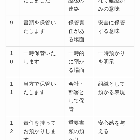
たしました
認後の
なく確認済
連絡
みの意味
9
書類を保管い
保管責
安全に保管
たします
任があ
する意味
る場面
1
一時保管いた
一時的
一時預かり
0
します
に預か
を明示
る場面
1
当方で保管い
会社・
組織として
1
たします
部署と
預かる表現
して保
管
1
責任を持って
重要書
安心感を与
2
お預かりしま
類の預
える
す
かり