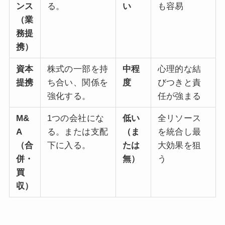
ンス
る。
い
も容易
（業
務提
携）
資本
株式の一部を持
中程
心理的な結
提携
ち合い、関係を
度
びつきと責
強化する。
任が強まる
M&
1つの会社にな
低い
全リソース
A
る。または支配
（ま
を統合し最
（合
下に入る。
たは
大効果を狙
併・
無）
う
買
収）