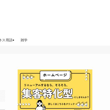
ネス用語
雑学