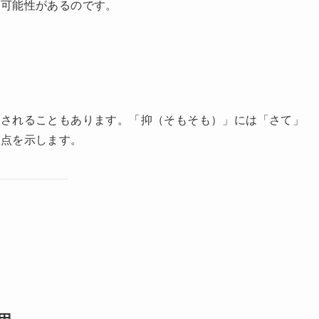
。逆に言えば、相手の意見や議論の流れを尊重しつつタイミン
納得感を高める大きな効果を持ちます。
出しに戻る」と感じる人も多いからです。また、結論を先延ば
る場面では不快に思われがちです。さらに、議論の流れが良い
水を差された」と感じることもあり、参加者のモチベーション
議のファシリテーターが多用すると、部下やメンバーは意見を
も生まれがちです。つまり、そもそも論は便利である一方、使
く可能性があるのです。