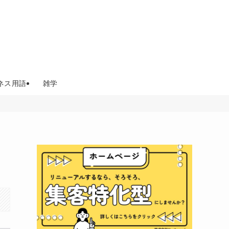
ネス用語
雑学