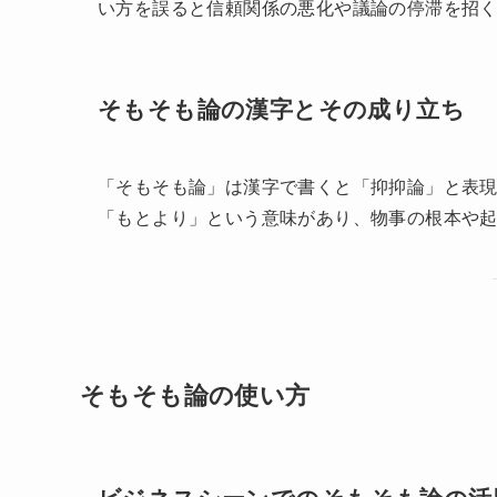
けの発言になると、嫌がられる原因になります
グ良く提示すれば、議論を整理し参加者全体の
そもそも論がうざいと感じる理由
相手の発言を根底から覆すため、「議論が振り
しにしているように見えるため、効率を重視す
方向に進んでいるときに唐突に提示されると「
を下げてしまう場合があります。特に上司や会
言いにくくなり、発言が萎縮するという副作用
い方を誤ると信頼関係の悪化や議論の停滞を招
そもそも論の漢字とその成り立ち