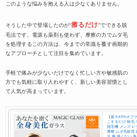
このような悩みを抱える人は少なくありません。
擦るだけ
そうした中で登場したのが“
”でできる脱
毛法です。電源も薬剤も使わず、摩擦の力でムダ毛
を処理するこの方法は、今までの常識を覆す画期的
なアプローチとして注目を集めています。
手軽で痛みが少ないだけでなく忙しい方や敏感肌の
方でも気軽に取り入れやすく、新しい美容習慣とし
て人気が高まっています。
【最大40%オフ
こするだけ 除毛 
脱毛機 メンズ 
摩擦 ムダ毛処理 
足 腕 痛くない 