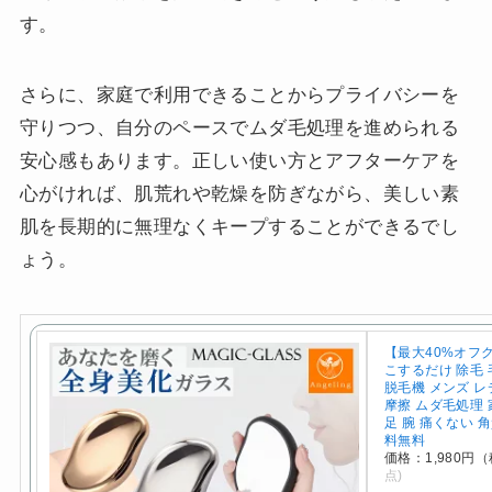
す。
さらに、家庭で利用できることからプライバシーを
守りつつ、自分のペースでムダ毛処理を進められる
安心感もあります。正しい使い方とアフターケアを
心がければ、肌荒れや乾燥を防ぎながら、美しい素
肌を長期的に無理なくキープすることができるでし
ょう。
【最大40%オフ
こするだけ 除毛 
脱毛機 メンズ 
摩擦 ムダ毛処理 
足 腕 痛くない 
料無料
価格：1,980円
点)