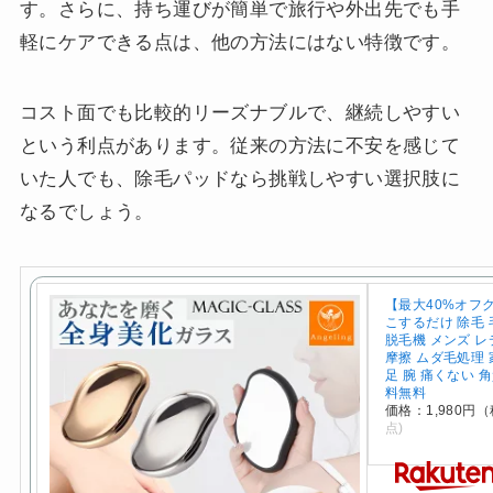
す。さらに、持ち運びが簡単で旅行や外出先でも手
軽にケアできる点は、他の方法にはない特徴です。
コスト面でも比較的リーズナブルで、継続しやすい
という利点があります。従来の方法に不安を感じて
いた人でも、除毛パッドなら挑戦しやすい選択肢に
なるでしょう。
【最大40%オフ
こするだけ 除毛 
脱毛機 メンズ 
摩擦 ムダ毛処理 
足 腕 痛くない 
料無料
価格：1,980円
点)